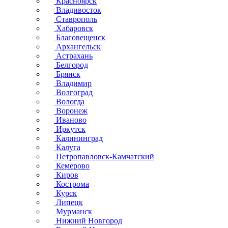
Красноярск
Владивосток
Ставрополь
Хабаровск
Благовещенск
Архангельск
Астрахань
Белгород
Брянск
Владимир
Волгоград
Вологда
Воронеж
Иваново
Иркутск
Калининград
Калуга
Петропавловск-Камчатский
Кемерово
Киров
Кострома
Курск
Липецк
Мурманск
Нижний Новгород