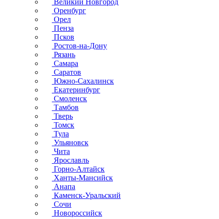
Великий Новгород
Оренбург
Орел
Пенза
Псков
Ростов-на-Дону
Рязань
Самара
Саратов
Южно-Сахалинск
Екатеринбург
Смоленск
Тамбов
Тверь
Томск
Тула
Ульяновск
Чита
Ярославль
Горно-Алтайск
Ханты-Мансийск
Анапа
Каменск-Уральский
Сочи
Новороссийск