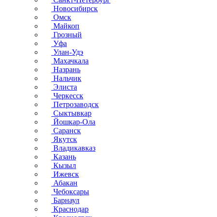
Новосибирск
Омск
Майкоп
Грозный
Уфа
Улан-Удэ
Махачкала
Назрань
Нальчик
Элиста
Черкесск
Петрозаводск
Сыктывкар
Йошкар-Ола
Саранск
Якутск
Владикавказ
Казань
Кызыл
Ижевск
Абакан
Чебоксары
Барнаул
Краснодар