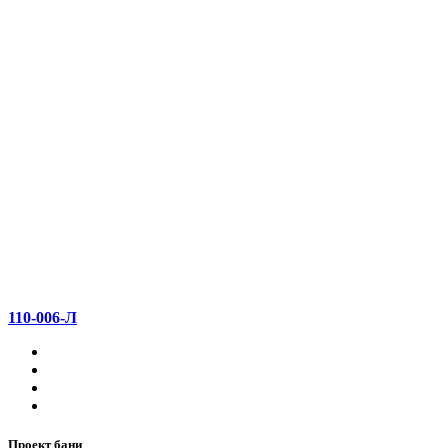
110-006-Л
Проект бани