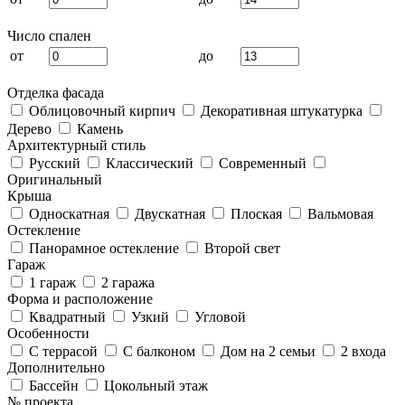
Число спален
от
до
Отделка фасада
Облицовочный кирпич
Декоративная штукатурка
Дерево
Камень
Архитектурный стиль
Русский
Классический
Современный
Оригинальный
Крыша
Односкатная
Двускатная
Плоская
Вальмовая
Остекление
Панорамное остекление
Второй свет
Гараж
1 гараж
2 гаража
Форма и расположение
Квадратный
Узкий
Угловой
Особенности
С террасой
С балконом
Дом на 2 семьи
2 входа
Дополнительно
Бассейн
Цокольный этаж
№ проекта