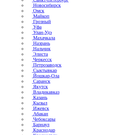
Новосибирск
Омск
Майкоп
Грозный
Уфа
Улан-Удэ
Махачкала
Назрань
Нальчик
Элиста
Черкесск
Петрозаводск
Сыктывкар
Йошкар-Ола
Саранск
Якутск
Владикавказ
Казань
Кызыл
Ижевск
Абакан
Чебоксары
Барнаул
Краснодар