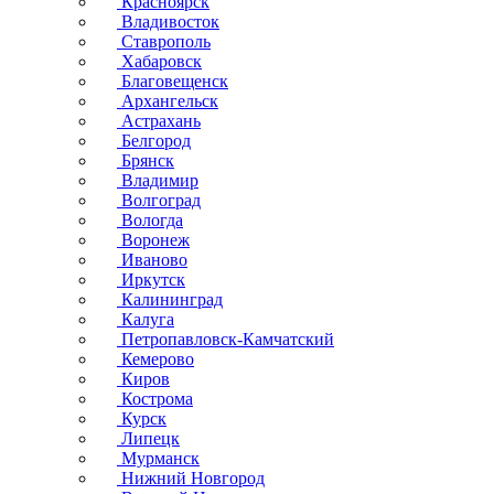
Красноярск
Владивосток
Ставрополь
Хабаровск
Благовещенск
Архангельск
Астрахань
Белгород
Брянск
Владимир
Волгоград
Вологда
Воронеж
Иваново
Иркутск
Калининград
Калуга
Петропавловск-Камчатский
Кемерово
Киров
Кострома
Курск
Липецк
Мурманск
Нижний Новгород