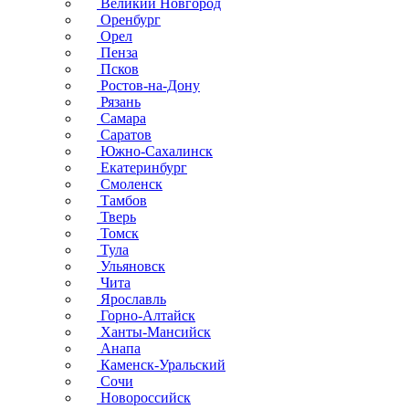
Великий Новгород
Оренбург
Орел
Пенза
Псков
Ростов-на-Дону
Рязань
Самара
Саратов
Южно-Сахалинск
Екатеринбург
Смоленск
Тамбов
Тверь
Томск
Тула
Ульяновск
Чита
Ярославль
Горно-Алтайск
Ханты-Мансийск
Анапа
Каменск-Уральский
Сочи
Новороссийск