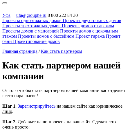
Уфа
ufa@grouphe.ru
8 800 222 84 30
Проекты одноэтажных домов
Проекты двухэтажных домов
Проекты трехэтажных домов
Проекты домов с гаражом
Проекты домов с мансардой
Проекты домов с цокольным
этажом
Проекты домов с бассейном
Проект гаража
Проект
бани
Проектирование домов
Главная страница
/
Как стать партнером
Как стать партнером нашей
компании
От того чтобы стать партнером нашей компании вас отделяет
всего пара шагов!
Шаг 1.
Зарегистрируйтесь
на нашем сайте как
юридическое
лицо
.
Шаг 2.
Добавьте наши проекты на ваш сайт. Сделать это
очень просто: