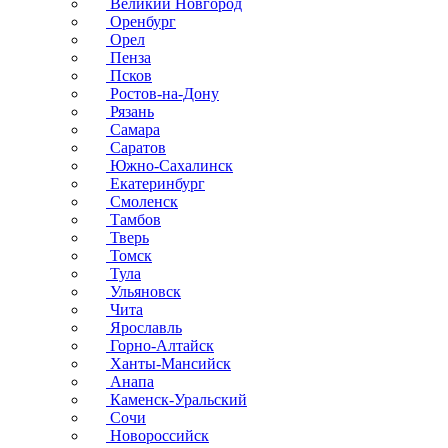
Великий Новгород
Оренбург
Орел
Пенза
Псков
Ростов-на-Дону
Рязань
Самара
Саратов
Южно-Сахалинск
Екатеринбург
Смоленск
Тамбов
Тверь
Томск
Тула
Ульяновск
Чита
Ярославль
Горно-Алтайск
Ханты-Мансийск
Анапа
Каменск-Уральский
Сочи
Новороссийск