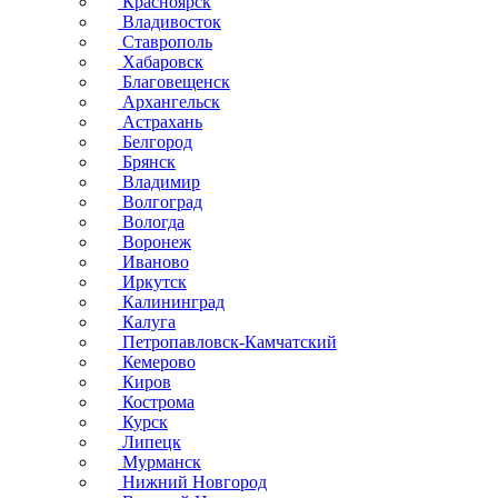
Красноярск
Владивосток
Ставрополь
Хабаровск
Благовещенск
Архангельск
Астрахань
Белгород
Брянск
Владимир
Волгоград
Вологда
Воронеж
Иваново
Иркутск
Калининград
Калуга
Петропавловск-Камчатский
Кемерово
Киров
Кострома
Курск
Липецк
Мурманск
Нижний Новгород