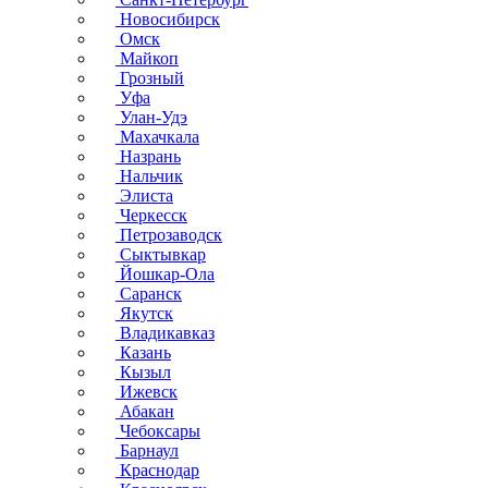
Новосибирск
Омск
Майкоп
Грозный
Уфа
Улан-Удэ
Махачкала
Назрань
Нальчик
Элиста
Черкесск
Петрозаводск
Сыктывкар
Йошкар-Ола
Саранск
Якутск
Владикавказ
Казань
Кызыл
Ижевск
Абакан
Чебоксары
Барнаул
Краснодар