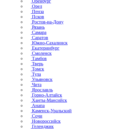
Оренбург
Орел
Пенза
Псков
Ростов-на-Дону
Рязань
Самара
Саратов
Южно-Сахалинск
Екатеринбург
Смоленск
Тамбов
Тверь
Томск
Тула
Ульяновск
Чита
Ярославль
Горно-Алтайск
Ханты-Мансийск
Анапа
Каменск-Уральский
Сочи
Новороссийск
Геленджик