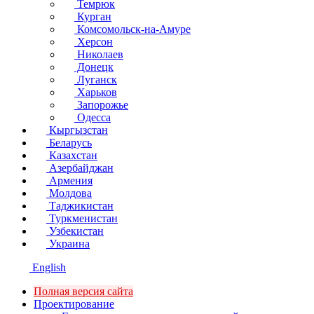
Темрюк
Курган
Комсомольск-на-Амуре
Херсон
Николаев
Донецк
Луганск
Харьков
Запорожье
Одесса
Кыргызстан
Беларусь
Казахстан
Азербайджан
Армения
Молдова
Таджикистан
Туркменистан
Узбекистан
Украина
English
Полная версия сайта
Проектирование