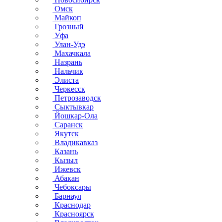
Омск
Майкоп
Грозный
Уфа
Улан-Удэ
Махачкала
Назрань
Нальчик
Элиста
Черкесск
Петрозаводск
Сыктывкар
Йошкар-Ола
Саранск
Якутск
Владикавказ
Казань
Кызыл
Ижевск
Абакан
Чебоксары
Барнаул
Краснодар
Красноярск