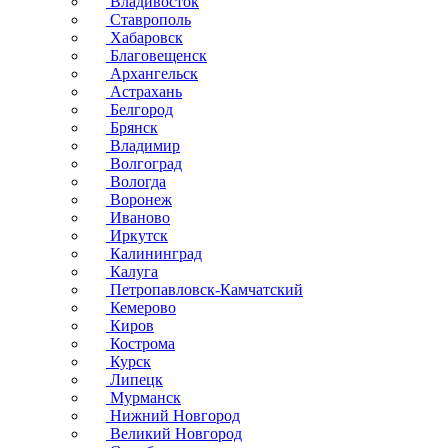
Владивосток
Ставрополь
Хабаровск
Благовещенск
Архангельск
Астрахань
Белгород
Брянск
Владимир
Волгоград
Вологда
Воронеж
Иваново
Иркутск
Калининград
Калуга
Петропавловск-Камчатский
Кемерово
Киров
Кострома
Курск
Липецк
Мурманск
Нижний Новгород
Великий Новгород