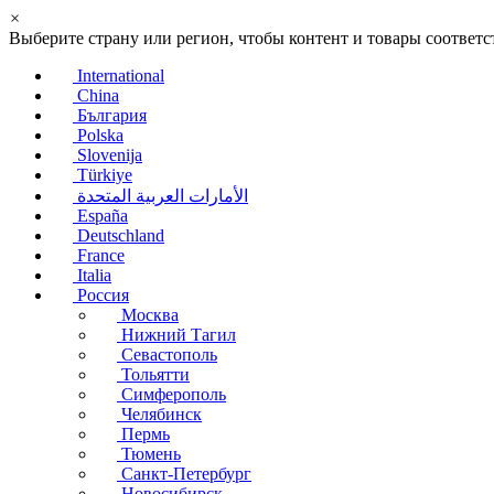
×
Выберите страну или регион, чтобы контент и товары соотве
International
China
България
Polska
Slovenija
Türkiye
الأمارات العربية المتحدة
España
Deutschland
France
Italia
Россия
Москва
Нижний Тагил
Севастополь
Тольятти
Симферополь
Челябинск
Пермь
Тюмень
Санкт-Петербург
Новосибирск