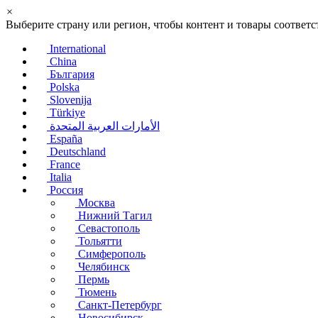
×
Выберите страну или регион, чтобы контент и товары соотве
International
China
България
Polska
Slovenija
Türkiye
الأمارات العربية المتحدة
España
Deutschland
France
Italia
Россия
Москва
Нижний Тагил
Севастополь
Тольятти
Симферополь
Челябинск
Пермь
Тюмень
Санкт-Петербург
Новосибирск