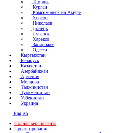
Темрюк
Курган
Комсомольск-на-Амуре
Херсон
Николаев
Донецк
Луганск
Харьков
Запорожье
Одесса
Кыргызстан
Беларусь
Казахстан
Азербайджан
Армения
Молдова
Таджикистан
Туркменистан
Узбекистан
Украина
English
Полная версия сайта
Проектирование