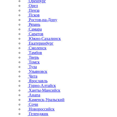
Оренбург
Орел
Пенза
Псков
Ростов-на-Дону
Рязань
Самара
Саратов
Южно-Сахалинск
Екатеринбург
Смоленск
Тамбов
Тверь
Томск
Тула
Ульяновск
Чита
Ярославль
Горно-Алтайск
Ханты-Мансийск
Анапа
Каменск-Уральский
Сочи
Новороссийск
Геленджик