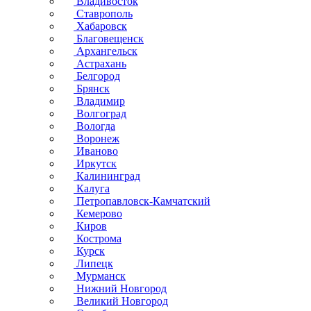
Владивосток
Ставрополь
Хабаровск
Благовещенск
Архангельск
Астрахань
Белгород
Брянск
Владимир
Волгоград
Вологда
Воронеж
Иваново
Иркутск
Калининград
Калуга
Петропавловск-Камчатский
Кемерово
Киров
Кострома
Курск
Липецк
Мурманск
Нижний Новгород
Великий Новгород