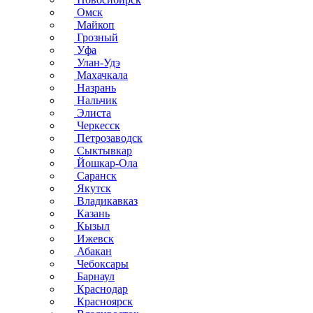
Омск
Майкоп
Грозный
Уфа
Улан-Удэ
Махачкала
Назрань
Нальчик
Элиста
Черкесск
Петрозаводск
Сыктывкар
Йошкар-Ола
Саранск
Якутск
Владикавказ
Казань
Кызыл
Ижевск
Абакан
Чебоксары
Барнаул
Краснодар
Красноярск