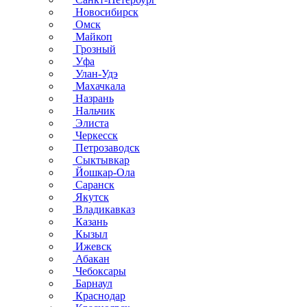
Новосибирск
Омск
Майкоп
Грозный
Уфа
Улан-Удэ
Махачкала
Назрань
Нальчик
Элиста
Черкесск
Петрозаводск
Сыктывкар
Йошкар-Ола
Саранск
Якутск
Владикавказ
Казань
Кызыл
Ижевск
Абакан
Чебоксары
Барнаул
Краснодар