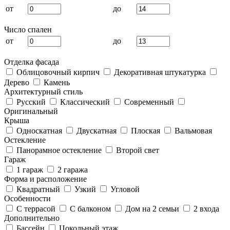
от
до
Число спален
от
до
Отделка фасада
Облицовочный кирпич
Декоративная штукатурка
Дерево
Камень
Архитектурный стиль
Русский
Классический
Современный
Оригинальный
Крыша
Односкатная
Двускатная
Плоская
Вальмовая
Остекление
Панорамное остекление
Второй свет
Гараж
1 гараж
2 гаража
Форма и расположение
Квадратный
Узкий
Угловой
Особенности
С террасой
С балконом
Дом на 2 семьи
2 входа
Дополнительно
Бассейн
Цокольный этаж