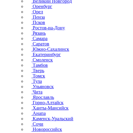
Великий Новгород
Оренбург
Орел
Пенза
Псков
Ростов-на-Дону
Рязань
Самара
Саратов
Южно-Сахалинск
Екатеринбург
Смоленск
Тамбов
Тверь
Томск
Тула
Ульяновск
Чита
Ярославль
Горно-Алтайск
Ханты-Мансийск
Анапа
Каменск-Уральский
Сочи
Новороссийск