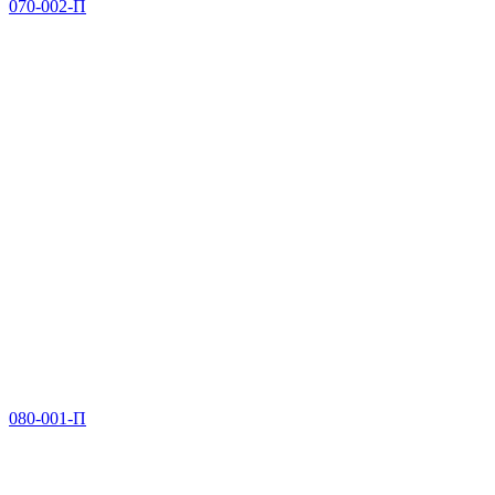
070-002-П
080-001-П