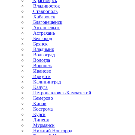
Красноярск
Владивосток
Ставрополь
Хабаровск
Благовещенск
Архангельск
Астрахань
Белгород
Брянск
Владимир
Волгоград
Вологда
Воронеж
Иваново
Иркутск
Калининград
Калуга
Петропавловск-Камчатский
Кемерово
Киров
Кострома
Курск
Липецк
Мурманск
Нижний Новгород