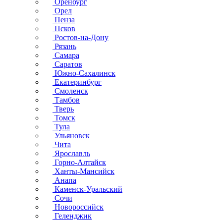
Оренбург
Орел
Пенза
Псков
Ростов-на-Дону
Рязань
Самара
Саратов
Южно-Сахалинск
Екатеринбург
Смоленск
Тамбов
Тверь
Томск
Тула
Ульяновск
Чита
Ярославль
Горно-Алтайск
Ханты-Мансийск
Анапа
Каменск-Уральский
Сочи
Новороссийск
Геленджик