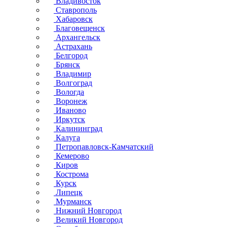
Владивосток
Ставрополь
Хабаровск
Благовещенск
Архангельск
Астрахань
Белгород
Брянск
Владимир
Волгоград
Вологда
Воронеж
Иваново
Иркутск
Калининград
Калуга
Петропавловск-Камчатский
Кемерово
Киров
Кострома
Курск
Липецк
Мурманск
Нижний Новгород
Великий Новгород