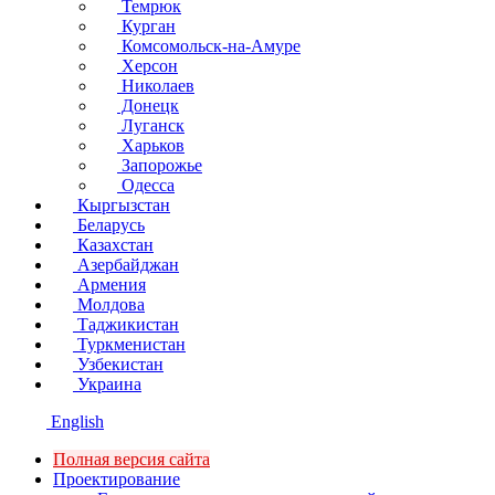
Темрюк
Курган
Комсомольск-на-Амуре
Херсон
Николаев
Донецк
Луганск
Харьков
Запорожье
Одесса
Кыргызстан
Беларусь
Казахстан
Азербайджан
Армения
Молдова
Таджикистан
Туркменистан
Узбекистан
Украина
English
Полная версия сайта
Проектирование