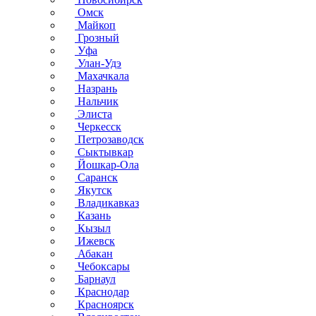
Омск
Майкоп
Грозный
Уфа
Улан-Удэ
Махачкала
Назрань
Нальчик
Элиста
Черкесск
Петрозаводск
Сыктывкар
Йошкар-Ола
Саранск
Якутск
Владикавказ
Казань
Кызыл
Ижевск
Абакан
Чебоксары
Барнаул
Краснодар
Красноярск