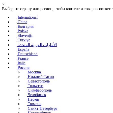
×
Выберите страну или регион, чтобы контент и товары соотве
International
China
България
Polska
Slovenija
Türkiye
الأمارات العربية المتحدة
España
Deutschland
France
Italia
Россия
Москва
Нижний Тагил
Севастополь
Тольятти
Симферополь
Челябинск
Пермь
Тюмень
Санкт-Петербург
Новосибирск