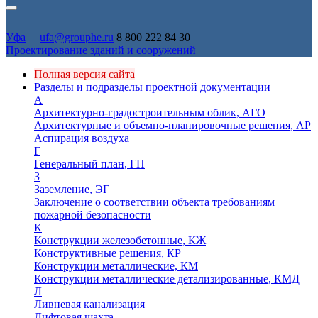
Уфа
ufa@grouphe.ru
8 800 222 84 30
Проектирование зданий и сооружений
Полная версия сайта
Разделы и подразделы проектной документации
А
Архитектурно-градостроительным облик, АГО
Архитектурные и объемно-планировочные решения, АР
Аспирация воздуха
Г
Генеральный план, ГП
З
Заземление, ЭГ
Заключение о соответствии объекта требованиям
пожарной безопасности
К
Конструкции железобетонные, КЖ
Конструктивные решения, КР
Конструкции металлические, КМ
Конструкции металлические детализированные, КМД
Л
Ливневая канализация
Лифтовая шахта