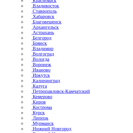
Красноярск
Владивосток
Ставрополь
Хабаровск
Благовещенск
Архангельск
Астрахань
Белгород
Брянск
Владимир
Волгоград
Вологда
Воронеж
Иваново
Иркутск
Калининград
Калуга
Петропавловск-Камчатский
Кемерово
Киров
Кострома
Курск
Липецк
Мурманск
Нижний Новгород