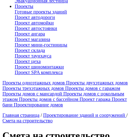
Эвакуационная лестница
Проекты
Готовые проекты зданий
Проект автодороги
Проект автомойки
Проект автостоянки
Проект ангара
Проект магазина
Проект мини-гостиницы
Проект склада
Проект таунхауса
Проект цеха
Проект шиномонтажки
Проект SPA комплекса
Проекты одноэтажных домов
Проекты двухэтажных домов
Проекты трехэтажных домов
Проекты домов с гаражом
Проекты домов с мансардой
Проекты домов с цокольным
этажом
Проекты домов с бассейном
Проект гаража
Проект
бани
Проектирование домов
Главная страница
/
Проектирование зданий и сооружений
/
Смета на строительство
Смета на строительство