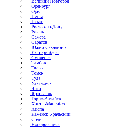
Великий Новгород
Оренбург
Орел
Пенза
Псков
Ростов-на-Дону
Рязань
Самара
Саратов
Южно-Сахалинск
Екатеринбург
Смоленск
Тамбов
Тверь
Томск
Тула
Ульяновск
Чита
Ярославль
Горно-Алтайск
Ханты-Мансийск
Анапа
Каменск-Уральский
Сочи
Новороссийск