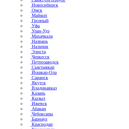
Новосибирск
Омск
Майкоп
Грозный
Уфа
Улан-Удэ
Махачкала
Назрань
Нальчик
Элиста
Черкесск
Петрозаводск
Сыктывкар
Йошкар-Ола
Саранск
Якутск
Владикавказ
Казань
Кызыл
Ижевск
Абакан
Чебоксары
Барнаул
Краснодар