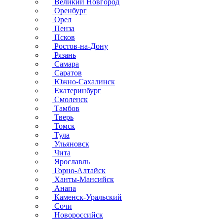
Великий Новгород
Оренбург
Орел
Пенза
Псков
Ростов-на-Дону
Рязань
Самара
Саратов
Южно-Сахалинск
Екатеринбург
Смоленск
Тамбов
Тверь
Томск
Тула
Ульяновск
Чита
Ярославль
Горно-Алтайск
Ханты-Мансийск
Анапа
Каменск-Уральский
Сочи
Новороссийск