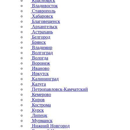
Красноярск
Владивосток
Ставрополь
Хабаровск
Благовещенск
Архангельск
Астрахань
Белгород
Брянск
Владимир
Волгоград
Вологда
Воронеж
Иваново
Иркутск
Калининград
Калуга
Петропавловск-Камчатский
Кемерово
Киров
Кострома
Курск
Липецк
Мурманск
Нижний Новгород