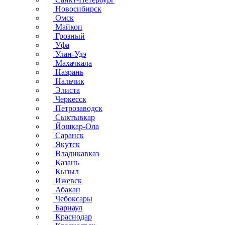
Новосибирск
Омск
Майкоп
Грозный
Уфа
Улан-Удэ
Махачкала
Назрань
Нальчик
Элиста
Черкесск
Петрозаводск
Сыктывкар
Йошкар-Ола
Саранск
Якутск
Владикавказ
Казань
Кызыл
Ижевск
Абакан
Чебоксары
Барнаул
Краснодар